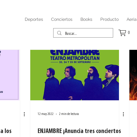
Deportes
Conciertos
Books
Producto
Aeria
0
12 may 2022
2 min de lectura
a los
ENJAMBRE ¡Anuncia tres conciertos