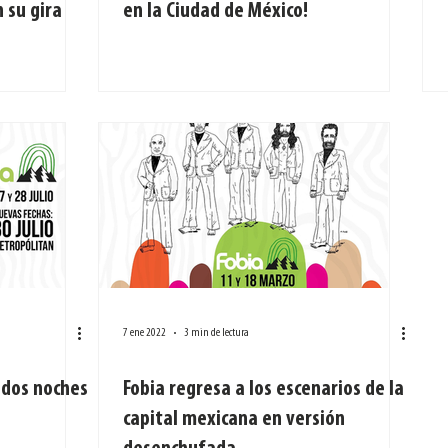
 su gira
en la Ciudad de México!
7 ene 2022
3 min de lectura
n dos noches
Fobia regresa a los escenarios de la
capital mexicana en versión