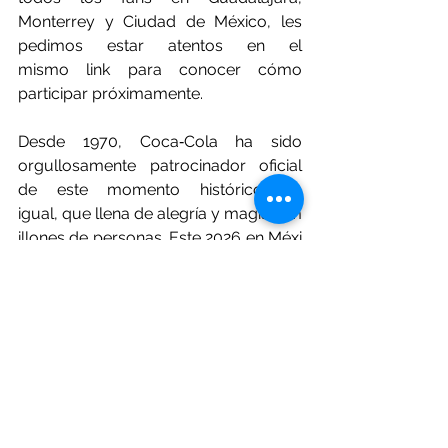
Monterrey y Ciudad de México, les 
pedimos estar atentos en el 
mismo link para conocer cómo 
participar próximamente.
Desde 1970, Coca‑Cola ha sido 
orgullosamente patrocinador oficial 
de este momento histórico sin 
igual, que llena de alegría y magia a m
illones de personas. Este 2026 en Méxi
co somos locales una vez más, 
siendo esta la tercera ocasión en que 
hemos tenido la dicha de ser 
anfitriones de una Copa Mundial de la 
FIFA™.