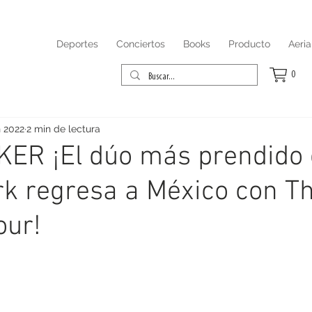
Deportes
Conciertos
Books
Producto
Aeria
0
n 2022
2 min de lectura
KER ¡El dúo más prendido
rk regresa a México con T
our!