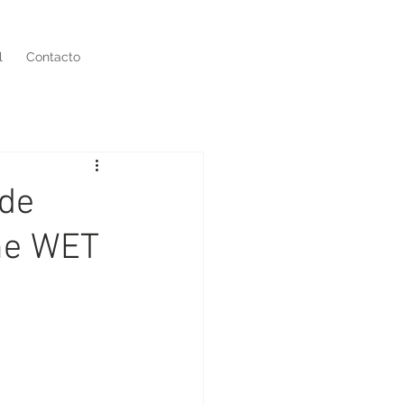
l
Contacto
 de
he WET