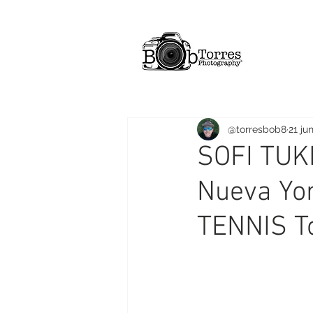
@torresbob8
21 ju
SOFI TUK
Nueva Yo
TENNIS T