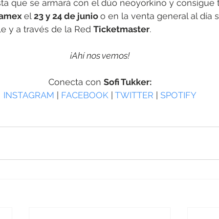
esta que se armará con el dúo neoyorkino y consigue 
namex 
el 
23 y 24 de junio 
o en la venta general al día s
le y a través de la Red 
Ticketmaster
.
¡Ahí nos vemos!
Conecta con 
Sofi Tukker:
INSTAGRAM
 | 
FACEBOOK
 | 
TWITTER
 | 
SPOTIFY