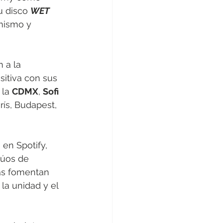
 disco 
WET 
mismo y 
 a la 
sitiva con sus 
la 
CDMX
, 
Sofi 
ís, Budapest, 
en Spotify, 
úos de 
ás fomentan 
la unidad y el 