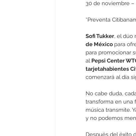
30 de noviembre –
*Preventa Citibanam
Sofi Tukker
, el dúo
de México 
para ofr
para promocionar s
al 
Pepsi Center WTC
tarjetahabientes Ci
comenzará al día si
No cabe duda, cada
transforma en una f
música transmite. Y
y no podemos menti
Después del éxito d