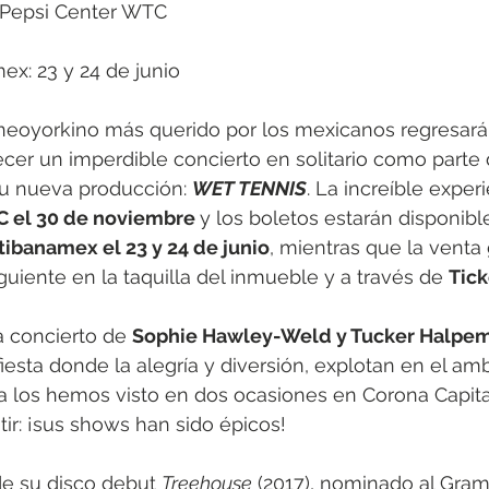
 Pepsi Center WTC
ex: 23 y 24 de junio
 neoyorkino más querido por los mexicanos regresará 
ecer un imperdible concierto en solitario como parte 
u nueva producción: 
WET TENNIS
. La increíble experi
 el 30 de noviembre 
y los boletos estarán disponibl
tibanamex el 23 y 24 de junio
, mientras que la venta 
guiente en la taquilla del inmueble y a través de 
Tic
 concierto de 
Sophie Hawley-Weld y Tucker Halpe
iesta donde la alegría y diversión, explotan en el am
a los hemos visto en dos ocasiones en Corona Capital
r: ¡sus shows han sido épicos!
e su disco debut 
Treehouse
 (2017), nominado al Gr