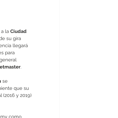
a la 
Ciudad 
de su gira 
encia llegará 
es para 
general 
ketmaster
.
m
 se 
biente que su 
 (2016 y 2019) 
ammy como 